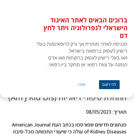
לג
כניסת חברים
תוכן
ברוכים הבאים לאתר האיגוד
האיגוד הישראלי לנפרולוגיה ויתר
תפרי
לחץ דם
הישראלי לנפרולוגיה ויתר לחץ
דם
הכניסה לאתר מותרת אך ורק לרופאים/ות בעלי
רישיון לעסוק ברפואה בישראל
ו/או בעלי רישיון לעסוק ברוקחות ו/או אדם
הנמנה על צוות רפואי או מחקר ביו-רפואי.
ראשי
»
כתבה
»
הבדלים מגדריים בשיעורי תמותה לאחר התחלת טיפולי דיאליזה
(Am J Kid Dis)
הבדלים מגדריים בשיעורי תמותה לאחר
להירשם
סגור
התחלת טיפולי דיאליזה (Am J Kid Dis)
תאריך: 08/05/2023
מנתונים חדשים שפורסמו בכתב העת American Journal
of Kidney Diseases עולה כי שיעורי התמותה מכל-סיבה