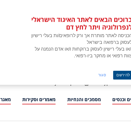
רוכים הבאים לאתר האיגוד הישראלי
נפרולוגיה ויתר לחץ דם
כניסה לאתר מותרת אך ורק לרופאים/ות בעלי רישיון
עסוק ברפואה בישראל
/או בעלי רישיון לעסוק ברוקחות ו/או אדם הנמנה על
וות רפואי או מחקר ביו-רפואי.
איגוד הישראלי לנפרולוגיה ויתר לחץ דם
להירשם
סגור
ISNH – The Israeli Society of Nephrology and Hypertension
 וכנסים
מסמכים והנחיות
מאמרים וסקירות
מאגרי