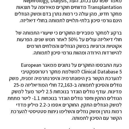
מאמר שפורסם בכתב העת Nephrology, Dialysis,
Transplantation מדווחים חוקרים מאירופה על תוצאות
מחקר חדש, מהן עולה כי רמות נתרן בדם ומשק הנוזלים
הינם גורמי סיכון בלתי-תלויים לתמותה בחולי דיאליזה.
ברקע למחקר מסבירים החוקרים כי שיעורי התמותה של
חולי דיאליזה עולים על 50% לאחר חמש שנים. הפרעות
אקוטיות וכרוניות במשק הנוזלים והמלחים תורמים
להישרדות הירודה ומהוות גורמי סיכון לתמותה.
כעת התבססו החוקרים על נתונים ממאגר European
Clinical Database 5 להשלמת מחקר רטרוספקטיבי
להערכת הקשר בין היפונתרמיה והיפרנתרמיה זמנית, משק
נוזלים והסיכון לתמותה ב-72,163 חולי המודיאליזה מ-25
מדינות. עודף נוזלים הוגדר בנוכחות 2.5 ליטר מעל למשק
הנוזלים התקין וחסר נוזלים הוגדר בנוכחות 1.1- ליטר מתחת
למשק הנוזלים התקין. החוקרים אספו כ-2.2 מיליון מדדי
רמות נתרן ומשק נוזלים והשלימו ניתוח סטטיסטי להערכת
הקשר עם הסיכון לתמותה.