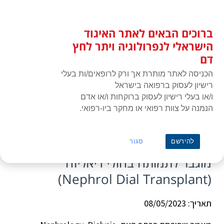
לג
כניסת חברים
תוכן
ברוכים הבאים לאתר האיגוד
האיגוד הישראלי לנפרולוגיה ויתר
תפרי
לחץ דם
הישראלי לנפרולוגיה ויתר לחץ
דם
הכניסה לאתר מותרת אך ורק לרופאים/ות בעלי
רישיון לעסוק ברפואה בישראל
ו/או בעלי רישיון לעסוק ברוקחות ו/או אדם
הנמנה על צוות רפואי או מחקר ביו-רפואי.
ראשי
»
כתבה
»
היפונתרמיה ועודף נוזלים מלווים בסיכון מוגבר לתמותה בחולי
דיאליזה (Nephrol Dial Transplant)
היפונתרמיה ועודף נוזלים מלווים בסיכון
להירשם
סגור
מוגבר לתמותה בחולי דיאליזה
(Nephrol Dial Transplant)
תאריך: 08/05/2023