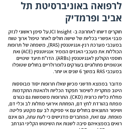
לרפואה באוניברסיטת תל
אביב ופרמדיק
חוקרים דיווחו לאחרונה ב- JCI Insightעל סימן ראשוני לנזק
מבני אפשרי בכליות של שישה חולים לאחר טיפול ארוך טווח
במעכבי מערכת רנין-אנגיוטנסין (RAS), משפחה של תרופות
הכוללות את מעכבי האנזים הממיר אנגיוטנסין (ACE) ואת
חוסמי הקולטן לאנגיוטנסין (ARBs). הדו"ח תיעד שינויים
אנטומיים פתולוגיים בעורקים גלומרולריים בחולים שטופלו
במעכבי RAS במשך 6 שנים או יותר.
מדובר בממצא חדשני מכיוון שאלו תרופות יסוד מבוססות
היטב מחקרית לשימור תפקוד הכליות ולהאטת התקדמות
מחלת כליות כרונית (CKD). התרופות משמשות גם כגורם
מפתח בהורדת לחץ דם, הפחתת אירועי מחלות לב וכלי דם,
ושיפור התוצאים בחולים עם אי ספיקת לב עם מקטע פליטה
מופחת. עם זאת, המחברים מדגישים כי לעת עתה, הם אינם
רואים בממצאיהם סיבה לשנות את השימוש הקליני הנרחב