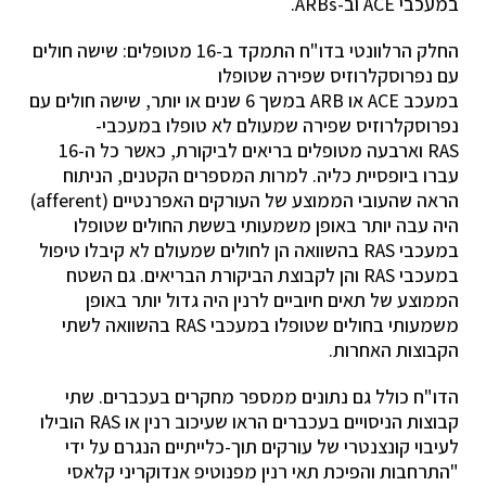
במעכבי ACE וב-ARBs.
החלק הרלוונטי בדו"ח התמקד ב-16 מטופלים: שישה חולים
עם נפרוסקלרוזיס שפירה שטופלו
במעכב ACE או ARB במשך 6 שנים או יותר, שישה חולים עם
נפרוסקלרוזיס שפירה שמעולם לא טופלו במעכבי-
RAS וארבעה מטופלים בריאים לביקורת, כאשר כל ה-16
עברו ביופסיית כליה. למרות המספרים הקטנים, הניתוח
הראה שהעובי הממוצע של העורקים האפרנטיים (afferent)
היה עבה יותר באופן משמעותי בששת החולים שטופלו
במעכבי RAS בהשוואה הן לחולים שמעולם לא קיבלו טיפול
במעכבי RAS והן לקבוצת הביקורת הבריאים. גם השטח
הממוצע של תאים חיוביים לרנין היה גדול יותר באופן
משמעותי בחולים שטופלו במעכבי RAS בהשוואה לשתי
הקבוצות האחרות.
הדו"ח כולל גם נתונים ממספר מחקרים בעכברים. שתי
קבוצות הניסויים בעכברים הראו שעיכוב רנין או RAS הובילו
לעיבוי קונצנטרי של עורקים תוך-כלייתיים הנגרם על ידי
"התרחבות והפיכת תאי רנין מפנוטיפ אנדוקריני קלאסי