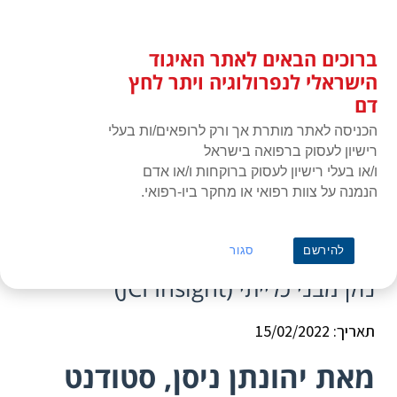
לג
כניסת חברים
תוכן
ברוכים הבאים לאתר האיגוד
האיגוד הישראלי לנפרולוגיה ויתר
תפרי
לחץ דם
הישראלי לנפרולוגיה ויתר לחץ
דם
הכניסה לאתר מותרת אך ורק לרופאים/ות בעלי
רישיון לעסוק ברפואה בישראל
ו/או בעלי רישיון לעסוק ברוקחות ו/או אדם
הנמנה על צוות רפואי או מחקר ביו-רפואי.
ראשי
»
כתבה
»
מחקר חדש קושר מעכבי ציר RAS עם נזק מבני כלייתי (JCI
Insight)
מחקר חדש קושר מעכבי ציר RAS עם
להירשם
סגור
נזק מבני כלייתי (JCI Insight)
תאריך: 15/02/2022
מאת יהונתן ניסן, סטודנט