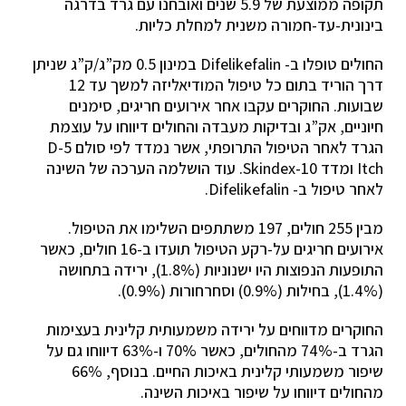
תקופה ממוצעת של 5.9 שנים ואובחנו עם גרד בדרגה
בינונית-עד-חמורה משנית למחלת כליות.
החולים טופלו ב- Difelikefalin במינון 0.5 מק”ג/ק”ג שניתן
דרך הוריד בתום כל טיפול המודיאליזה למשך עד 12
שבועות. החוקרים עקבו אחר אירועים חריגים, סימנים
חיוניים, אק”ג ובדיקות מעבדה והחולים דיווחו על עוצמת
הגרד לאחר הטיפול התרופתי, אשר נמדד לפי סולם 5-D
Itch ומדד Skindex-10. עוד הושלמה הערכה של השינה
לאחר טיפול ב- Difelikefalin.
מבין 255 חולים, 197 משתתפים השלימו את הטיפול.
אירועים חריגים על-רקע הטיפול תועדו ב-16 חולים, כאשר
התופעות הנפוצות היו ישנוניות (1.8%), ירידה בתחושה
(1.4%), בחילות (0.9%) וסחרחורות (0.9%).
החוקרים מדווחים על ירידה משמעותית קלינית בעצימות
הגרד ב-74% מהחולים, כאשר 70% ו-63% דיווחו גם על
שיפור משמעותי קלינית באיכות החיים. בנוסף, 66%
מהחולים דיווחו על שיפור באיכות השינה.