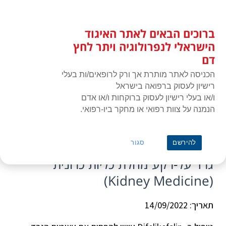
לג
כניסת חברים
תוכן
ברוכים הבאים לאתר האיגוד
האיגוד הישראלי לנפרולוגיה ויתר
תפרי
לחץ דם
הישראלי לנפרולוגיה ויתר לחץ
דם
הכניסה לאתר מותרת אך ורק לרופאים/ות בעלי
רישיון לעסוק ברפואה בישראל
ו/או בעלי רישיון לעסוק ברוקחות ו/או אדם
הנמנה על צוות רפואי או מחקר ביו-רפואי.
ראשי
»
כתבה
»
טיפול ב-Difelikefalin משפר תסמיני גרד על-רקע מחלת כליות
כרונית (Kidney Medicine)
טיפול ב-Difelikefalin משפר תסמיני
להירשם
סגור
גרד על-רקע מחלת כליות כרונית
(Kidney Medicine)
תאריך: 14/09/2022