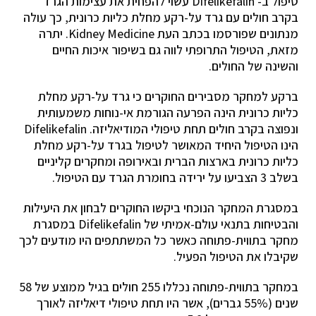
טיפול ב- Difelikefalin עשוי להפחית את עצימות הגרד
בקרב חולים עם גרד על-רקע מחלת כליות כרונית, כך עולה
מנתונים שפורסמו בכתב העת Kidney Medicine. יתרה
מזאת, הטיפול התרופתי לווה גם בשיפור איכות החיים
והשינה של החולים.
ברקע למחקר מסבירים החוקרים כי גרד על-רקע מחלת
כליות כרונית הינה הפרעה הגורמת אי-נוחות משמעותית
ונפוצה בקרב חולים תחת טיפולי המודיאליזה. Difelikefalin
הינו הטיפול היחיד המאושר לטיפול בגרד על-רקע מחלת
כליות כרונית בארצות הברית ובאירופה ומחקרים קליניים
בשלב 3 הצביעו על ירידה בחומרת הגרד עם הטיפול.
במסגרת המחקר הנוכחי ביקשו החוקרים לבחון את היעילות
והבטיחות בתנאי עולם-אמיתי של Difelikefalin במסגרת
מחקר בתווית-פתוחה כאשר כל המשתתפים היו מודעים לכך
שקיבלו את הטיפול הפעיל.
במחקר בתווית-פתוחה נכללו 255 חולים בגיל ממוצע של 58
שנים (55% גברים), אשר היו תחת טיפולי דיאליזה לאורך