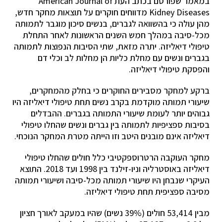
במאמר שפורסם בכתב העת American Journal of
Kidney Diseases מדווחים חוקרים על תוצאות מחקר חדש,
מהן עולה כי בהשוואה לגברים, בנשים סיכון מוגבר לתמותה
מכל-סיבה במהלך חמש השנים הראשונות לאחר התחלת
טיפולי דיאליזה. יתרה מזאת, שתי הסיבות הנפוצות לתמותה
בגברים ונשים עם מחלת כליות הן מחלות לב וכלי דם
והפסקת טיפולי דיאליזה.
ברקע למחקר מסבירים החוקרים כי בחלק מהמחקרים,
שיעורי תמותה מוקדמת בקרב נשים תחת טיפולי דיאליזה היו
גבוהים יותר לעומת שיעורי התמותה בגברים. ההבדלים
בסיבות ספציפיות לתמותה בין גברים ונשים שהחלו טיפולי
דיאליזה אינם מובנים היטב וזו הייתה מטרת המחקר הנוכחי.
מחקר העוקבה הרטרוספקטיבי כלל חולים שהחלו טיפולי
דיאליזה באוסטרליה וניו-זילנד בין 1998 ועד 2018. התוצא
העיקרי שנבחן היו שיעורי תמותה מכל-סיבה ושיעורי תמותה
מסיבה ספציפית תחת טיפולי דיאליזה.
מבין 53,414 חולים (39% נשים) שהיו במעקב לאורך חציון