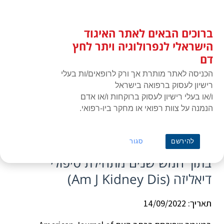
לג
כניסת חברים
תוכן
ברוכים הבאים לאתר האיגוד
האיגוד הישראלי לנפרולוגיה ויתר
תפרי
לחץ דם
הישראלי לנפרולוגיה ויתר לחץ
דם
הכניסה לאתר מותרת אך ורק לרופאים/ות בעלי
רישיון לעסוק ברפואה בישראל
ו/או בעלי רישיון לעסוק ברוקחות ו/או אדם
הנמנה על צוות רפואי או מחקר ביו-רפואי.
ראשי
»
כתבה
»
נשים בסיכון מוגבר לתמותה מכל-סיבה בתוך חמש שנים מתחילת
טיפולי דיאליזה (Am J Kidney Dis)
נשים בסיכון מוגבר לתמותה מכל-סיבה
להירשם
סגור
בתוך חמש שנים מתחילת טיפולי
דיאליזה (Am J Kidney Dis)
תאריך: 14/09/2022