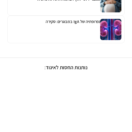
נפרופתיה של IgA במבוגרים: סקירה
נותנות החסות לאיגוד: