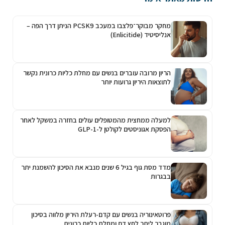
מחקר מבוקר־פלצבו במעכב PCSK9 הניתן דרך הפה –
אנליסיטיד (Enlicitide)
הריון מרובה עוברים בנשים עם מחלת כליות כרונית נקשר
לתוצאות היריון גרועות יותר
למעלה ממחצית מהמטופלים עולים בחזרה במשקל לאחר
הפסקת אגוניסטים לקולטן ל-GLP-1
מדד מסת גוף בגיל 6 שנים מנבא את הסיכון להשמנת יתר
בבגרות
פרוטאינוריה בנשים עם קדם-רעלת היריון מלווה בסיכון
מוגבר ליתר לחץ דם ומחלת כליות כרונית