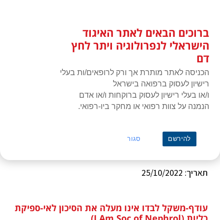
לג
כניסת חברים
תוכן
ברוכים הבאים לאתר האיגוד
האיגוד הישראלי לנפרולוגיה ויתר
תפרי
לחץ דם
הישראלי לנפרולוגיה ויתר לחץ
דם
הכניסה לאתר מותרת אך ורק לרופאים/ות בעלי
רישיון לעסוק ברפואה בישראל
ו/או בעלי רישיון לעסוק ברוקחות ו/או אדם
הנמנה על צוות רפואי או מחקר ביו-רפואי.
ראשי
»
כתבה
»
המלצות לקריאה | 9-10/22, בעריכת פרופ' גיל צ'רנין
המלצות לקריאה | 9-10/22, בעריכת
להירשם
סגור
פרופ' גיל צ'רנין
תאריך: 25/10/2022
עודף-משקל לבדו אינו מעלה את הסיכון לאי-ספיקת
כליות (J Am Soc of Nephrol)