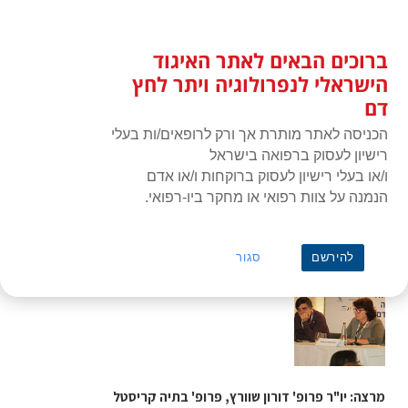
לג
כניסת חברים
תוכן
ברוכים הבאים לאתר האיגוד
האיגוד הישראלי לנפרולוגיה ויתר
תפרי
לחץ דם
הישראלי לנפרולוגיה ויתר לחץ
דם
הכניסה לאתר מותרת אך ורק לרופאים/ות בעלי
רישיון לעסוק ברפואה בישראל
ו/או בעלי רישיון לעסוק ברוקחות ו/או אדם
הנמנה על צוות רפואי או מחקר ביו-רפואי.
ראשי
»
תעוד מפגש או כנס
»
מושב שני יום שישי – מדעי יסוד
מושב שני יום שישי – מדעי יסוד
להירשם
סגור
מרצה: יו"ר פרופ' דורון שוורץ, פרופ' בתיה קריסטל