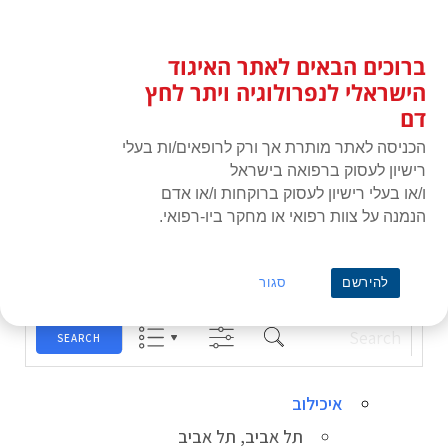
לג
כניסת חברים
תוכן
ברוכים הבאים לאתר האיגוד
האיגוד הישראלי לנפרולוגיה ויתר
תפרי
לחץ דם
הישראלי לנפרולוגיה ויתר לחץ
דם
הכניסה לאתר מותרת אך ורק לרופאים/ות בעלי
רישיון לעסוק ברפואה בישראל
ו/או בעלי רישיון לעסוק ברוקחות ו/או אדם
הנמנה על צוות רפואי או מחקר ביו-רפואי.
ראשי
»
Locations
»
Events
Locations
להירשם
סגור
Search
SEARCH
איכילוב
תל אביב, תל אביב