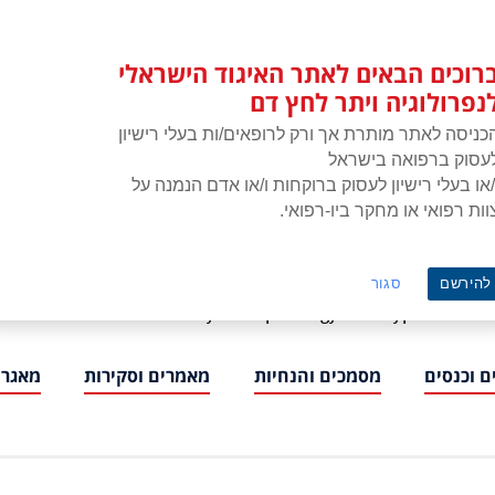
רוכים הבאים לאתר האיגוד הישראלי
נפרולוגיה ויתר לחץ דם
כניסה לאתר מותרת אך ורק לרופאים/ות בעלי רישיון
עסוק ברפואה בישראל
/או בעלי רישיון לעסוק ברוקחות ו/או אדם הנמנה על
וות רפואי או מחקר ביו-רפואי.
איגוד הישראלי לנפרולוגיה ויתר לחץ דם
להירשם
סגור
ISNH – The Israeli Society of Nephrology and Hypertension
 וכנסים
מסמכים והנחיות
מאמרים וסקירות
מאגרי