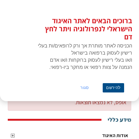
לג
כניסת חברים
תוכן
ברוכים הבאים לאתר האיגוד
האיגוד הישראלי לנפרולוגיה ויתר
תפרי
לחץ דם
הישראלי לנפרולוגיה ויתר לחץ
דם
הכניסה לאתר מותרת אך ורק לרופאים/ות בעלי
רישיון לעסוק ברפואה בישראל
ו/או בעלי רישיון לעסוק ברוקחות ו/או אדם
הנמנה על צוות רפואי או מחקר ביו-רפואי.
ראשי
גמול השתלמות
להירשם
סגור
אופס, לא נמצאו תוצאות.
מידע כללי
אודות האיגוד