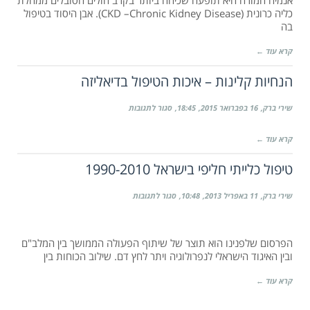
אנמיה חמורה היא תופעה שכיחה ביותר בקרב חולים הסובלים ממחלת
של
כליה כרונית (CKD –Chronic Kidney Disease). אבן היסוד בטיפול
האיגוד
בה
הישראלי
לנפרולוגיה
קרא עוד ←
ויל"ד
בנושא
הנחיות קלינות – איכות הטיפול בדיאליזה
שימוש
בתרופות
מסוג
על
שירי ברק
16 בפברואר 2015
18:45
סגור לתגובות
ESA
הנחיות
בחולים
קלינות
קרא עוד ←
עם
–
מחלת
איכות
טיפול כלייתי חליפי בישראל 1990-2010
כליה
הטיפול
כרונית
בדיאליזה
על
שירי ברק
11 באפריל 2013
10:48
סגור לתגובות
טיפול
כלייתי
חליפי
הפרסום שלפנינו הוא תוצר של שיתוף הפעולה הממושך בין המלב"ם
בישראל
ובין האיגוד הישראלי לנפרולוגיה ויתר לחץ דם. שילוב הכוחות בין
1990-
2010
קרא עוד ←