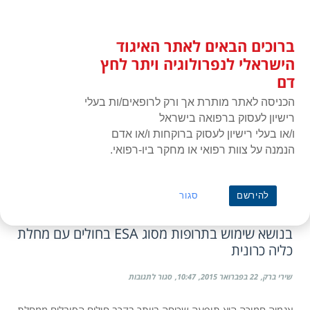
לג
כניסת חברים
תוכן
ברוכים הבאים לאתר האיגוד
האיגוד הישראלי לנפרולוגיה ויתר
תפרי
לחץ דם
הישראלי לנפרולוגיה ויתר לחץ
דם
הכניסה לאתר מותרת אך ורק לרופאים/ות בעלי
רישיון לעסוק ברפואה בישראל
ו/או בעלי רישיון לעסוק ברוקחות ו/או אדם
הנמנה על צוות רפואי או מחקר ביו-רפואי.
ראשי
»
הנחייה קלינית
דיאליזה
להירשם
סגור
נייר עמדה של האיגוד הישראלי לנפרולוגיה ויל"ד
בנושא שימוש בתרופות מסוג ESA בחולים עם מחלת
כליה כרונית
על
שירי ברק
22 בפברואר 2015
10:47
סגור לתגובות
נייר
עמדה