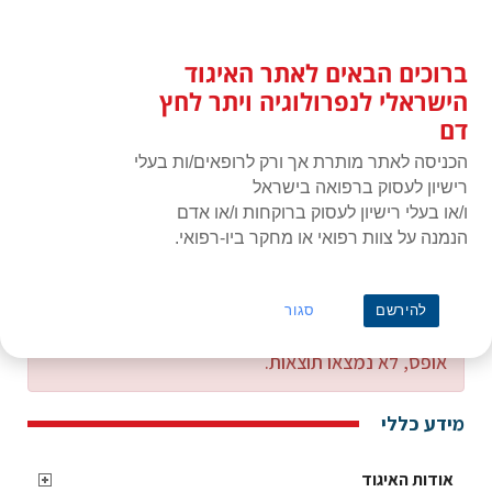
לג
כניסת חברים
תוכן
ברוכים הבאים לאתר האיגוד
האיגוד הישראלי לנפרולוגיה ויתר
תפרי
לחץ דם
הישראלי לנפרולוגיה ויתר לחץ
דם
הכניסה לאתר מותרת אך ורק לרופאים/ות בעלי
רישיון לעסוק ברפואה בישראל
ו/או בעלי רישיון לעסוק ברוקחות ו/או אדם
הנמנה על צוות רפואי או מחקר ביו-רפואי.
ראשי
הוצאות נסיעה
להירשם
סגור
אופס, לא נמצאו תוצאות.
מידע כללי
אודות האיגוד