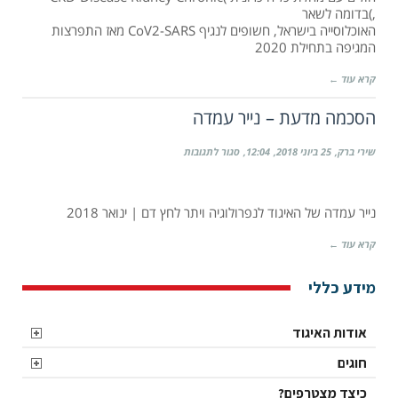
,)בדומה לשאר
מטופלים
האוכלוסייה בישראל, חשופים לנגיף CoV2-SARS מאז התפרצות
עם
המגיפה בתחילת 2020
מחלת
כליה
קרא עוד ←
כרונית
כנגד
נגיף
הסכמה מדעת – נייר עמדה
הקורונה
החדש
על
שירי ברק
25 ביוני 2018
12:04
סגור לתגובות
SARS-
הסכמה
CoV2
מדעת
–
נייר עמדה של האיגוד לנפרולוגיה ויתר לחץ דם | ינואר 2018
נייר
עמדה
קרא עוד ←
מידע כללי
אודות האיגוד
חוגים
כיצד מצטרפים?