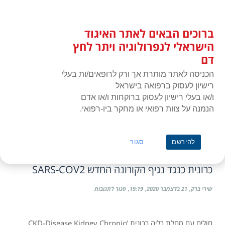
לג
כניסת חברים
תוכן
ברוכים הבאים לאתר האיגוד
האיגוד הישראלי לנפרולוגיה ויתר
תפרי
לחץ דם
הישראלי לנפרולוגיה ויתר לחץ
דם
הכניסה לאתר מותרת אך ורק לרופאים/ות בעלי
רישיון לעסוק ברפואה בישראל
ו/או בעלי רישיון לעסוק ברוקחות ו/או אדם
הנמנה על צוות רפואי או מחקר ביו-רפואי.
ראשי
»
הנחייה קלינית
הסכמה מדעת
להירשם
סגור
נייר עמדה בנושא חיסון מטופלים עם מחלת כליה
כרונית כנגד נגיף הקורונה החדש SARS-COV2
על
שירי ברק
21 בדצמבר 2020
19:19
סגור לתגובות
נייר
עמדה
בנושא
חולים עם מחלת כליה כרונית )CKD-Disease Kidney Chronic
חיסון