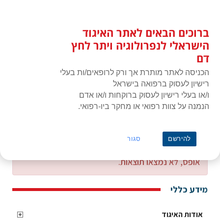
לג
כניסת חברים
תוכן
ברוכים הבאים לאתר האיגוד
האיגוד הישראלי לנפרולוגיה ויתר
תפרי
לחץ דם
הישראלי לנפרולוגיה ויתר לחץ
דם
הכניסה לאתר מותרת אך ורק לרופאים/ות בעלי
רישיון לעסוק ברפואה בישראל
ו/או בעלי רישיון לעסוק ברוקחות ו/או אדם
הנמנה על צוות רפואי או מחקר ביו-רפואי.
ראשי
עלוני תרופות
להירשם
סגור
אופס, לא נמצאו תוצאות.
מידע כללי
אודות האיגוד