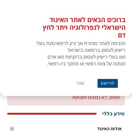
לג
כניסת חברים
תוכן
ברוכים הבאים לאתר האיגוד
האיגוד הישראלי לנפרולוגיה ויתר
תפרי
לחץ דם
הישראלי לנפרולוגיה ויתר לחץ
דם
הכניסה לאתר מותרת אך ורק לרופאים/ות בעלי
רישיון לעסוק ברפואה בישראל
ו/או בעלי רישיון לעסוק ברוקחות ו/או אדם
הנמנה על צוות רפואי או מחקר ביו-רפואי.
ראשי
רישום חוגים
להירשם
סגור
אופס, לא נמצאו תוצאות.
מידע כללי
אודות האיגוד