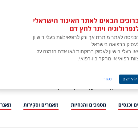
רוכים הבאים לאתר האיגוד הישראלי
נפרולוגיה ויתר לחץ דם
כניסה לאתר מותרת אך ורק לרופאים/ות בעלי רישיון
עסוק ברפואה בישראל
/או בעלי רישיון לעסוק ברוקחות ו/או אדם הנמנה על
וות רפואי או מחקר ביו-רפואי.
איגוד הישראלי לנפרולוגיה ויתר לחץ דם
להירשם
סגור
ISNH – The Israeli Society of Nephrology and Hypertension
 וכנסים
מסמכים והנחיות
מאמרים וסקירות
מאגרי