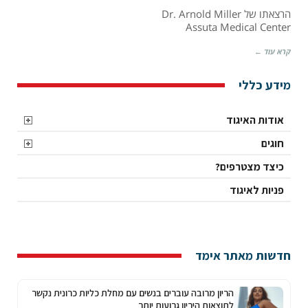
Increase
הרצאתו של Dr. Arnold Miller
the
Assuta Medical Center
Use
of
קרא עוד ←
Autogenous
Arterio-
venous
מידע כללי
Fistula
in
ESRD
אודות האיגוד
חוגים
כיצד מצטרפים?
פניות לאיגוד
חדשות מאתר אימד
הריון מרובה עוברים בנשים עם מחלת כליות כרונית נקשר
לתוצאות היריון גרועות יותר