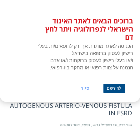
לג
כניסת חברים
תוכן
ברוכים הבאים לאתר האיגוד
האיגוד הישראלי לנפרולוגיה ויתר
תפרי
לחץ דם
הישראלי לנפרולוגיה ויתר לחץ
דם
הכניסה לאתר מותרת אך ורק לרופאים/ות בעלי
רישיון לעסוק ברפואה בישראל
ו/או בעלי רישיון לעסוק ברוקחות ו/או אדם
הנמנה על צוות רפואי או מחקר ביו-רפואי.
ראשי
»
תעוד מפגש או כנס
Dr. Arnold Miller
להירשם
סגור
STRATEGIES TO INCREASE THE USE OF
AUTOGENOUS ARTERIO-VENOUS FISTULA
IN ESRD
על
שירי ברק
14 באפריל 2013
18:01
סגור לתגובות
Strategies
to