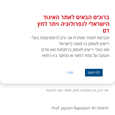
לג
כניסת חברים
תוכן
ברוכים הבאים לאתר האיגוד
האיגוד הישראלי לנפרולוגיה ויתר
תפרי
לחץ דם
הישראלי לנפרולוגיה ויתר לחץ
דם
הכניסה לאתר מותרת אך ורק לרופאים/ות בעלי
רישיון לעסוק ברפואה בישראל
ו/או בעלי רישיון לעסוק ברוקחות ו/או אדם
הנמנה על צוות רפואי או מחקר ביו-רפואי.
ראשי
»
תעוד מפגש או כנס
history
להירשם
סגור
THE HISTORY OF DIALYSIS
על
שירי ברק
15 בספטמבר 2014
18:59
סגור לתגובות
The
history
of
הרצאתו של Prof. Jayson Rapoport .
Dialysis