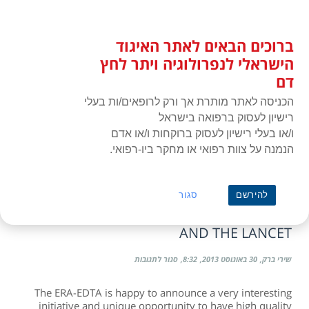
לג
כניסת חברים
תוכן
ברוכים הבאים לאתר האיגוד
האיגוד הישראלי לנפרולוגיה ויתר
תפרי
לחץ דם
הישראלי לנפרולוגיה ויתר לחץ
דם
הכניסה לאתר מותרת אך ורק לרופאים/ות בעלי
רישיון לעסוק ברפואה בישראל
ו/או בעלי רישיון לעסוק ברוקחות ו/או אדם
הנמנה על צוות רפואי או מחקר ביו-רפואי.
ראשי
»
הודעה
lancet
להירשם
סגור
COLLABORATION BETWEEN ERA-EDTA
AND THE LANCET
על
שירי ברק
30 באוגוסט 2013
8:32
סגור לתגובות
Collaboration
between
The ERA-EDTA is happy to announce a very interesting
ERA-
initiative and unique opportunity to have high quality
EDTA