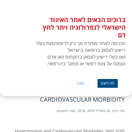
לג
כניסת חברים
תוכן
ברוכים הבאים לאתר האיגוד
האיגוד הישראלי לנפרולוגיה ויתר
תפרי
לחץ דם
הישראלי לנפרולוגיה ויתר לחץ
דם
הכניסה לאתר מותרת אך ורק לרופאים/ות בעלי
רישיון לעסוק ברפואה בישראל
ו/או בעלי רישיון לעסוק ברוקחות ו/או אדם
הנמנה על צוות רפואי או מחקר ביו-רפואי.
ראשי
»
תעוד מפגש או כנס
Professor Adi Leiba
להירשם
סגור
מושב תשיעי – HYPERTENSION AND
CARDIOVASCULAR MORBIDITY
על
שירי ברק
26 באפריל 2018
19:16
סגור לתגובות
מושב
תשיעי
–
סיקור מושב Hypertension and Cardiovascular Morbidity
Hypertension