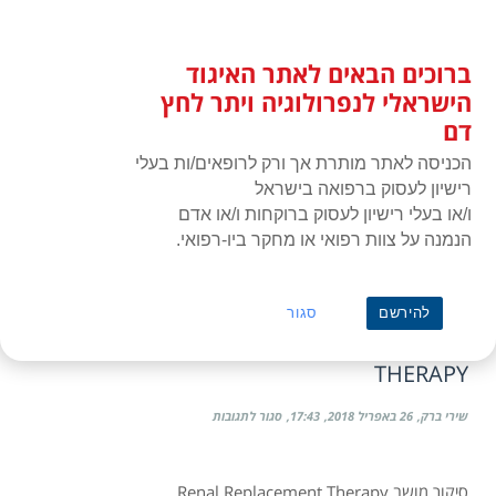
לג
כניסת חברים
תוכן
ברוכים הבאים לאתר האיגוד
האיגוד הישראלי לנפרולוגיה ויתר
תפרי
לחץ דם
הישראלי לנפרולוגיה ויתר לחץ
דם
הכניסה לאתר מותרת אך ורק לרופאים/ות בעלי
רישיון לעסוק ברפואה בישראל
ו/או בעלי רישיון לעסוק ברוקחות ו/או אדם
הנמנה על צוות רפואי או מחקר ביו-רפואי.
ראשי
»
תעוד מפגש או כנס
Professor Batya Kristal
להירשם
סגור
מושב שלישי – RENAL REPLACEMENT
THERAPY
על
שירי ברק
26 באפריל 2018
17:43
סגור לתגובות
מושב
שלישי
–
סיקור מושב Renal Replacement Therapy
Renal