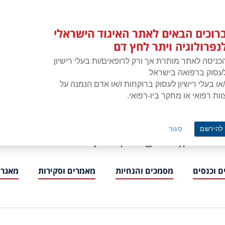
רוכים הבאים לאתר האיגוד הישראלי
נפרולוגיה ויתר לחץ דם
כניסה לאתר מותרת אך ורק לרופאים/ות בעלי רישיון
עסוק ברפואה בישראל
/או בעלי רישיון לעסוק ברוקחות ו/או אדם הנמנה על
וות רפואי או מחקר ביו-רפואי.
איגוד הישראלי לנפרולוגיה ויתר לחץ דם
להירשם
סגור
ISNH – The Israeli Society of Nephrology and Hypertension
 וכנסים
מסמכים והנחיות
מאמרים וסקירות
מאגרי