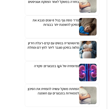
בחזרה במשקל לאחר הפסקת אגוניסטים
לקולטן ל-GLP-1
מדד מסת גוף בגיל 6 שנים מנבא את
הסיכון להשמנת יתר בבגרות
פרוטאינוריה בנשים עם קדם-רעלת היריון
מלווה בסיכון מוגבר ליתר לחץ דם ומחלת
כליות כרונית
נפרופתיה של IgA במבוגרים: סקירה
הפחתת משקל עשויה להפחית את הסיכון
לממאירות במבוגרים עם השמנה