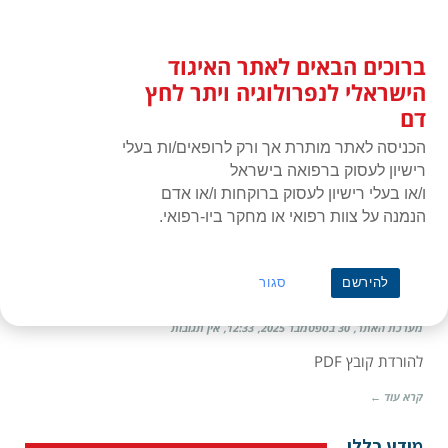
לג
כניסת חברים
תוכן
ברוכים הבאים לאתר האיגוד
האיגוד הישראלי לנפרולוגיה ויתר
תפרי
לחץ דם
הישראלי לנפרולוגיה ויתר לחץ
דם
הכניסה לאתר מותרת אך ורק לרופאים/ות בעלי
רישיון לעסוק ברפואה בישראל
ו/או בעלי רישיון לעסוק ברוקחות ו/או אדם
הנמנה על צוות רפואי או מחקר ביו-רפואי.
ראשי
»
2025
»
ספטמבר
הדרכת מטופל לביצוע טיפול עצמאי בדיאליזה
להירשם
סגור
פריטונאלית
מערכת האתר
30 בספטמבר 2025
12:33
אין תגובות
להורדת קובץ PDF
קרא עוד ←
מידע כללי