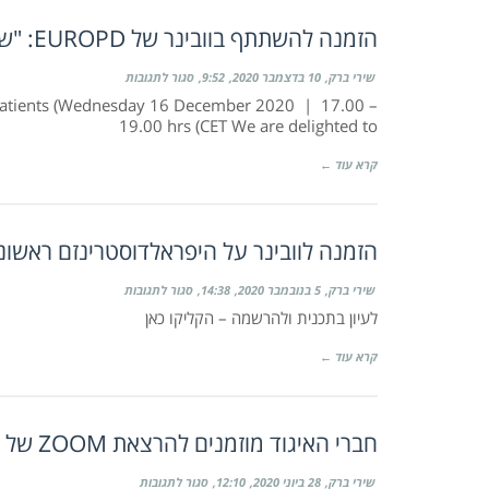
הזמנה להשתתף בוובינר של EUROPD: "שמירה על נפח נוזלים בחולי דיאליזה ציפקית"
על
שירי ברק
10 בדצמבר 2020
9:52
סגור לתגובות
הזמנה
Patients (Wednesday 16 December 2020 | 17.00 –
להשתתף
בוובינר
19.00 hrs (CET We are delighted to
של
EuroPD:
"שמירה
קרא עוד ←
על
נפח
נוזלים
בחולי
דיאליזה
הזמנה לוובינר על היפראלדוסטרינזם ראשוני, 11/11/2020 בשעה 00
ציפקית"
על
שירי ברק
5 בנובמבר 2020
14:38
סגור לתגובות
הזמנה
לעיון בתכנית ולהרשמה – הקליקו כאן
לוובינר
על
היפראלדוסטרינזם
קרא עוד ←
ראשוני,
11/11/2020
בשעה
20:00
חברי האיגוד מוזמנים להרצאת ZOOM של פר' איזודור סלוצקי שתתקיים ב-13/7 ב-20:30
על
שירי ברק
28 ביוני 2020
12:10
סגור לתגובות