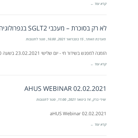
כליה
קרא עוד ←
|
02.03.2021
לא רק בסוכרת – מעכבי SGLT2 בנפרולוגיה של המאה ה-21
על
מערכת האתר
15 בפברואר 2021
16:00
סגור לתגובות
לא
רק
בסוכרת
הזמנה למפגש בשידור חי - יום שלישי 23.02.2021 בשעה 20:00
–
מעכבי
SGLT2
קרא עוד ←
בנפרולוגיה
של
המאה
ה-21
AHUS WEBINAR 02.02.2021
על
שירי ברק
14 בינואר 2021
11:00
סגור לתגובות
aHUS
Webinar
02.02.2021
aHUS Webinar 02.02.2021
קרא עוד ←