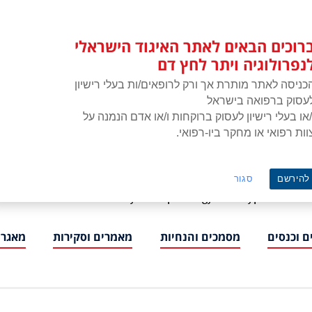
רוכים הבאים לאתר האיגוד הישראלי
נפרולוגיה ויתר לחץ דם
כניסה לאתר מותרת אך ורק לרופאים/ות בעלי רישיון
עסוק ברפואה בישראל
/או בעלי רישיון לעסוק ברוקחות ו/או אדם הנמנה על
וות רפואי או מחקר ביו-רפואי.
איגוד הישראלי לנפרולוגיה ויתר לחץ דם
להירשם
סגור
ISNH – The Israeli Society of Nephrology and Hypertension
 וכנסים
מסמכים והנחיות
מאמרים וסקירות
מאגרי