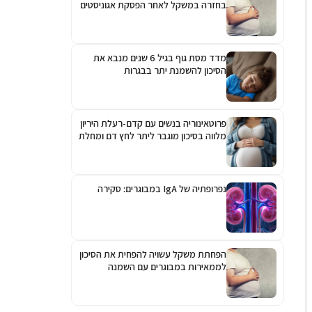
בחזרה במשקל לאחר הפסקת אגוניסטים
לקולטן ל-GLP-1
מדד מסת גוף בגיל 6 שנים מנבא את
הסיכון להשמנת יתר בבגרות
פרוטאינוריה בנשים עם קדם-רעלת היריון
מלווה בסיכון מוגבר ליתר לחץ דם ומחלת
כליות כרונית
נפרופתיה של IgA במבוגרים: סקירה
הפחתת משקל עשויה להפחית את הסיכון
לממאירות במבוגרים עם השמנה