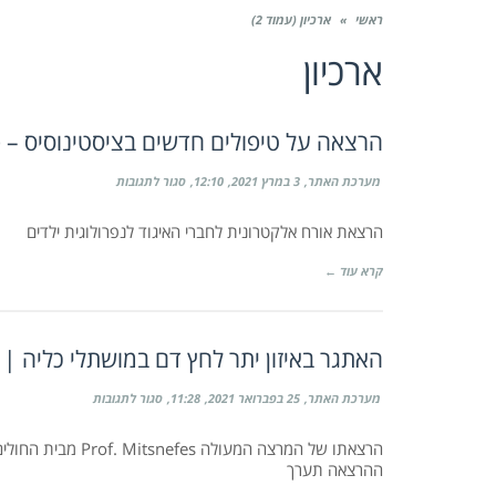
ראשי
»
ארכיון (עמוד 2)
ארכיון
הרצאה על טיפולים חדשים בציסטינוסיס – פרופסור קריי
על
מערכת האתר
3 במרץ 2021
12:10
סגור לתגובות
הרצאה
על
טיפולים
הרצאת אורח אלקטרונית לחברי האיגוד לנפרולוגית ילדים
חדשים
בציסטינוסיס
–
קרא עוד ←
פרופסור
קרייג
לנגמן
|
28
האתגר באיזון יתר לחץ דם במושתלי כליה | 02.03.2021
לאפריל,
2021
על
מערכת האתר
25 בפברואר 2021
11:28
סגור לתגובות
האתגר
באיזון
יתר
הרצאתו של המרצה המ
לחץ
ההרצאה תערך
דם
במושתלי