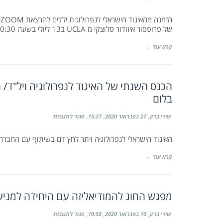
חברי
האיגוד
מוזמנים
הזמנה מהאיגוד הישראלי לנפרולוגית ילדים להרצאת ZOOM ,
להרצאת
של פרופסור איזודור סלוצקי מ UCLA ב13 ליולי בשעה 20:30 שעון ישראל.
ZOOM
של
פר'
קרא עוד ←
איזודור
סלוצקי
שתתקיים
ב-13/7
ב-20:30
בלום
על
שירי ברק
27 בפברואר 2020
15:27
סגור לתגובות
הכנס
השנתי
של
האיגוד הישראלי לנפרולוגיה ויתר לחץ דם בשיתוף עם החבר
האיגוד
לנפרולוגיה
ויל"ד/
קרא עוד ←
החברה
ליל"ד
:
19-
21/3/20
מפגש החוג להמודיאליזה עם היחידה למניעת זיה
יתקיים
כסדרו
בכפר
בלום
על
שירי ברק
10 בפברואר 2020
10:58
סגור לתגובות
מפגש