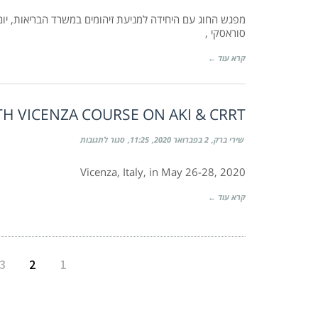
החוג
להמודיאליזה
עם
סוראסקי ,
היחידה
למניעת
זיהומים
קרא עוד ←
במשרד
הבריאות:
20/2/20
38TH VICENZA COURSE ON AKI & CRRT – בוטל לאור התפשטות הק
על
שירי ברק
2 בפברואר 2020
11:25
סגור לתגובות
38th
Vicenza
Course
Vicenza, Italy, in May 26-28, 2020
on
AKI
&
קרא עוד ←
CRRT
–
בוטל
לאור
התפשטות
הקורונה
3
2
1