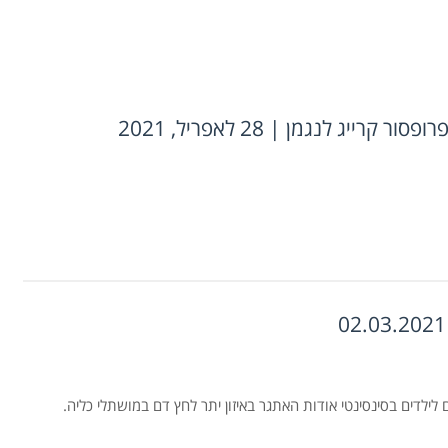
ג לנגמן | 28 לאפריל, 2021
עולה Prof. Mitsnefes מבית החולים לילדים בסינסינטי אודות האתגר באיזון יתר לחץ דם במושתלי כליה.