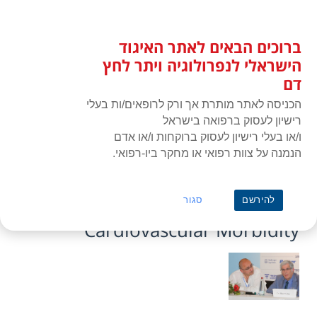
לג
כניסת חברים
תוכן
ברוכים הבאים לאתר האיגוד
האיגוד הישראלי לנפרולוגיה ויתר
תפרי
לחץ דם
הישראלי לנפרולוגיה ויתר לחץ
דם
הכניסה לאתר מותרת אך ורק לרופאים/ות בעלי
רישיון לעסוק ברפואה בישראל
ו/או בעלי רישיון לעסוק ברוקחות ו/או אדם
הנמנה על צוות רפואי או מחקר ביו-רפואי.
ראשי
»
תעוד מפגש או כנס
»
מושב תשיעי – Hypertension and
Cardiovascular Morbidity
מושב תשיעי – Hypertension and
להירשם
סגור
Cardiovascular Morbidity