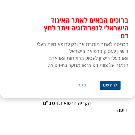
לג
כניסת חברים
תוכן
ברוכים הבאים לאתר האיגוד
האיגוד הישראלי לנפרולוגיה ויתר
תפרי
לחץ דם
הישראלי לנפרולוגיה ויתר לחץ
דם
הכניסה לאתר מותרת אך ורק לרופאים/ות בעלי
רישיון לעסוק ברפואה בישראל
ו/או בעלי רישיון לעסוק ברוקחות ו/או אדם
הנמנה על צוות רפואי או מחקר ביו-רפואי.
ראשי
»
מקום
»
רמב"ם
רמב"ם
להירשם
סגור
המפה לא זמינה
Address
הקריה הרפואית רמב"ם
חיפה